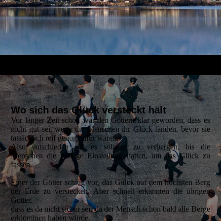
Wo sich das Glück versteckt hält
Vor langer Zeit schon war den Göttern klar geworden, dass es
nicht gut sei, wenn die Menschen ihr Glück fänden, bevor sie
tatsächlich reif genug dafür waren.
Also entschieden sie, es solange zu verbergen, bis die
Menschen die richtige Einstellung hatten, um das Glück zu
fassen.
Einer der Götter schlug vor, das Glück auf dem höchsten Berg
der Erde zu verstecken. Aber schnell erkannten die übrigen
Götter,
dass es da nicht sicher sei, da der Mensch schon bald alle Berge
erklommen haben würde.