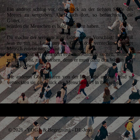
Ein anderer schlug vor, das Glück an der tiefsten Stelle des
Meeres zu vergraben. Aber auch dort, so befürchteten die
Götter,
würden die Menschen es bald gefunden haben.
Da machte der weiseste aller Götter einen Vorschlag: Ich weiß
was zu tun ist. Lasst uns das Glück dort verstecken, wo der
Mensch zuletzt nachschaut.
In ihm selbst! Er wird dort erst dann danach suchen, wenn er
reif genug ist, zu verstehen, denn er muss dazu den Weg in sein
Inneres gehen.
Die anderen Götter waren von der Idee sehr angetan, und so
versteckten sie das Glück des Menschen tief in ihm selbst.
© 2026 - YOGA & Begegnung - DE-Jena