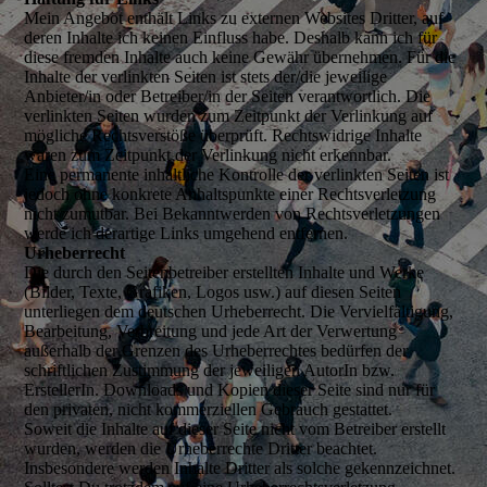
Mein Angebot enthält Links zu externen Websites Dritter, auf
deren Inhalte ich keinen Einfluss habe. Deshalb kann ich für
diese fremden Inhalte auch keine Gewähr übernehmen. Für die
Inhalte der verlinkten Seiten ist stets der/die jeweilige
Anbieter/in oder Betreiber/in der Seiten verantwortlich. Die
verlinkten Seiten wurden zum Zeitpunkt der Verlinkung auf
mögliche Rechtsverstöße überprüft. Rechtswidrige Inhalte
waren zum Zeitpunkt der Verlinkung nicht erkennbar.
Eine permanente inhaltliche Kontrolle der verlinkten Seiten ist
jedoch ohne konkrete Anhaltspunkte einer Rechtsverletzung
nicht zumutbar. Bei Bekanntwerden von Rechtsverletzungen
werde ich derartige Links umgehend entfernen.
Urheberrecht
Die durch den Seitenbetreiber erstellten Inhalte und Werke
(Bilder, Texte, Grafiken, Logos usw.) auf diesen Seiten
unterliegen dem deutschen Urheberrecht. Die Vervielfältigung,
Bearbeitung, Verbreitung und jede Art der Verwertung
außerhalb der Grenzen des Urheberrechtes bedürfen der
schriftlichen Zustimmung der jeweiligen AutorIn bzw.
ErstellerIn. Downloads und Kopien dieser Seite sind nur für
den privaten, nicht kommerziellen Gebrauch gestattet.
Soweit die Inhalte auf dieser Seite nicht vom Betreiber erstellt
wurden, werden die Urheberrechte Dritter beachtet.
Insbesondere werden Inhalte Dritter als solche gekennzeichnet.