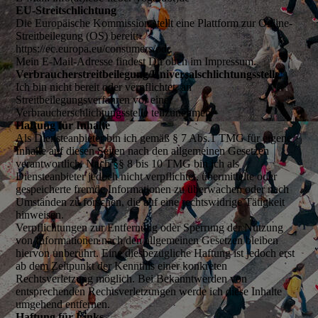
EU-Streitschlichtung
Die Europäische Kommission stellt eine Plattform zur Online-
Streitbeilegung (OS) bereit:
https://ec.europa.eu/consumers/odr.
Mein E-Mail-Adresse findest Du oben im Impressum.
Verbraucherstreitbeilegung/Universalschlichtungsstelle
Ich bin nicht bereit oder verpflichtet, an
Streitbeilegungsverfahren vor einer
Verbraucherschlichtungsstelle teilzunehmen.
Haftung für Inhalte
Als Diensteanbieter bin ich gemäß § 7 Abs.1 TMG für eigene
Inhalte auf diesen Seiten nach den allgemeinen Gesetzen
verantwortlich. Nach §§ 8 bis 10 TMG bin ich als
Diensteanbieter jedoch nicht verpflichtet, übermittelte oder
gespeicherte fremde Informationen zu überwachen oder nach
Umständen zu forschen, die auf eine rechtswidrige Tätigkeit
hinweisen.
Verpflichtungen zur Entfernung oder Sperrung der Nutzung
von Informationen nach den allgemeinen Gesetzen bleiben
hiervon unberührt. Eine diesbezügliche Haftung ist jedoch erst
ab dem Zeitpunkt der Kenntnis einer konkreten
Rechtsverletzung möglich. Bei Bekanntwerden von
entsprechenden Rechtsverletzungen werde ich diese Inhalte
umgehend entfernen.
Haftung für Links