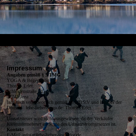
Impressum
Angaben gemäß § 5 TMG
YOGA & Begegnung
Thomas Erler
Schleidenstraße 14
07745 Jena
Inhaltlich verantwortlich gemäß §6 MDStV und Inhaber der
Domain lebe-lieber-yoga.de: Thomas Erler
Umsatzsteuer wird nicht ausgewiesen, da der Verkäufer
Kleinunternehmer im Sinne des Umsatzsteuergesetzes ist.
Kontakt
E-Mail: info(at)lebe-lieber-yoga(dot)de