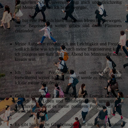
Fähigkeiten. Das Universum trägt mich und gleichzeitig
alle Menschen denen ich heute begegne.
Ich bin eine Persönlichkeit und kann Menschen bewegen,
meine Begeisterung weiter geben und damit Flammen
entzünden.
Meine Aufgaben erledige ich mit Leichtigkeit und Freude,
weil ich liebe was ich tue. Durch meine Begeisterung kann
ich morgens um 4uhr und am Abend bis Mitternacht noch
kreativ sein.
Ich bin eine Persönlichkeit und entwickle mich
fortwährend weiter. Ich bin das und werde zu dem, an was
ich die meiste Zeit denke.
Geld ist positiv und Energie. Mit dieser Energie ist es mir
möglich mein Leben und Wohlbefinden zu unterstützen.
Gleichzeitig fördert es meine positiven Projekte, die den
Menschen dienen sollen.
Es gibt hinderliche Glaubennsätze, die mich einschränken