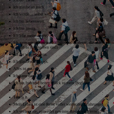
Ich glaube an mich.
Ich werde ... selbst wenn ...
Ich bin liebenswert.
Ich bin genug.
Ich lebe meine Werte.
Ich vertraue auf meine Fähigkeiten. (Talente, die mir von
Geburt an mitgegeben sind)
Ich tue was ich kann.
Ich glaube das klappt.
Alles ist gut.
Ich kann das.
Ich bin froh und heiter, Glück ist mein Begleiter.
Stop, look, choose.
This is it.
Mein Leben ist eine Reise voller wertvoller Erfahrungen.
Ich verliere nie, entweder gewinne ich oder ich lerne.