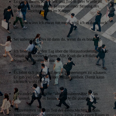
Es ginge darum, Krankheit und Tod in ihrer Würde zu
begreifen. Krankheit als Symptom einer Störung des
inneren Gleichgewichts im Körper.
Ich weiß wann ich etwas tun muss, weil ich es dann auch
tue.
Sei unbesorgt. Alles ist dann da, wenn du es brauchst.
Ich freue mich jeden Tag über die Herausforderungen und
Situationen meines Lebens. Alle Kraft die ich dafür
brauche, ist bereits in mir.
Es lohnt sich positiv auf meine Erinnerungen zu schauen.
Es gab viel Gutes in meiner Vergangenheit. Damit kann
ich mich wohl fühlen.
Verwandele hinderliche "alte" Glaubenssätze in das
Gegenteil. Drehe es herum ... finde die positive Seite.
Aggressionen sind ein Teil des menschlichen Lebens.
Verdränge deine Aggressionen nicht. Finde einen Raum in