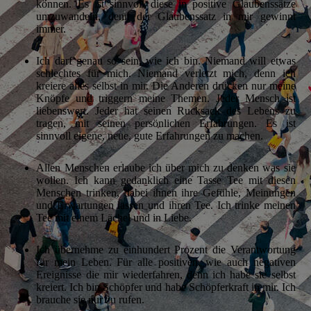
können. Es ist sinnvoll diese in positive Glaubenssätze
umzuwandeln, denn der Glaubenssatz in mir gewinnt
immer.
Ich darf genau so sein, wie ich bin. Niemand will etwas
schlechtes für mich. Niemand verletzt mich, denn ich
kreiere alles selbst in mir. Die Anderen drücken nur meine
Knöpfe und triggern meine Themen. Jeder Mensch ist
liebenswert. Jeder hat seinen Rucksack des Lebens zu
tragen, mit seinen persönlichen Erfahrungen. Es ist
sinnvoll eigene, neue, gute Erfahrungen zu machen.
Allen Menschen erlaube ich über mich zu denken was sie
wollen. Ich kann gedanklich eine Tasse Tee mit diesen
Menschen trinken, dabei ihnen ihre Gefühle, Meinungen
und Erwartungen lassen und ihren Tee. Ich trinke meinen
Tee mit einem Lächel und in Liebe.
Ich übernehme zu einhundert Prozent die Verantwortung
für mein Leben. Für alle positiven, wie auch negativen
Ereignisse die mir wiederfahren, denn ich habe sie selbst
kreiert. Ich bin Schöpfer und habe Schöpferkraft in mir. Ich
brauche sie nur zu rufen.