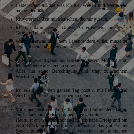
Leidenschaft für das was ich tue, Wissen und Werte sind
meine Identität.
Ich verbringe Zeit mit Menschen, die mir gut tun.
Ich bin dafür, etwas Großes zu erreichen. (an etwas
Großem Teil zu haben)
Wenn du etwas in deinem Leben ändern willst, musst du
etwas in deinem Leben ändern.
Alle Dinge sind genau so, wie sie in diesem Moment sind.
Ich akzeptiere alles genau so wie es ist.
Alles hat seine Berechtigung und trägt zu meinem
Wachstum bei.
Ich erlaube mir den ganzen Tag positiv, mit Freude und
viel Lachen durch mein Leben zu gehen.
Mit einer positiven Körperhaltung und aufrechtem Gang,
ein Lächeln auf meinen Lippen sage ich mir:
Heute ist ein wunderschöner Tag, ich habe Erfolg und bin
vom Glück gesegnet. Prima ich mache das gut so mit
Begeisterung, Vertrauen und Zuversicht in meine eigenen