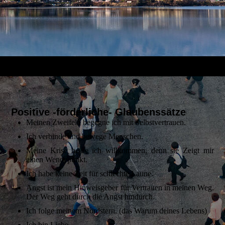
Positive -förderliche- Glaubenssätze
Meinen Zweifeln begegne ich mit Selbstvertrauen.
Ich verbinde und bewege Menschen.
Meine Krise heiße ich willkommen, denn sie Zeigt mir
einen Wendepunkt.
Ich habe keine Zeit für schlechte Laune.
Angst ist mein Hinweisgeber für Vertrauen in meinen Weg.
Der Weg geht durch die Angst hindurch.
Ich folge meinem Nordstern. (das Warum deines Lebens)
Ich bin Liebe.