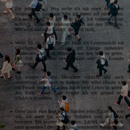
Für jeden neuen Weg suche ich mir einen erfahrenen
Wegbegleiter. Am Ende höre ich immer auf mich selbst.
Ich weiß nicht, was ich nicht weiß. Ich verstehe es nie
wirklich. Verstehen bekommt immer nur den Trostpreis.
Wer weiß und nicht handelt, der weiß nicht.
Wenn ich die Suche beende, finde ich Gemeinschaft mit
Gleichgesinnten. Ich erlaube mir Energie raubenden
Situationen und auch Menschen aus dem Weg zu gehen.
Die Zeit mit denen einschränken oder den Kontakt
vermeiden.
Ich erlaube anderen Menschen schlecht und auch
verurteilend über mich zu denken. Mir selbst erlaube ich
mit Freude und viel Lachen durch mein Leben zu gehen.
Am Ende meiner Tage erlaube ich mir gesund und
glücklich zu sterben.
Diese unser Welt liegt in den Händen jedes Einzelnen von
uns. Ich kann mit meinem Verhalten sehr viel dazu
beitragen. Mit positiven Gedanken, Lächel, viel Lachen,
einer gesunden Lebensweise, angemessenem Konsum und