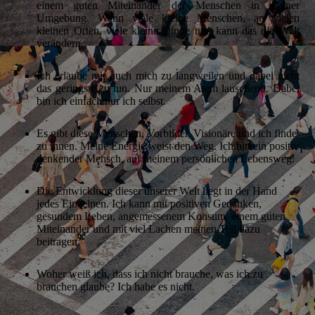
einem guten Miteinander der Menschen in meiner
Umgebung. Wenn viele kleine Menschen, an vielen
kleinen Orten, viele kleine Dinge tun, kann das die Welt
verändern.
Ich erlaube mir auch mich zu langweilen und dabei nicht
das geringste zu tun. Nur meinem Atem lauschend. Dabei
bin ich einfach nur ich selbst.
Es gibt diese Menschen, Vorbilder, Visionäre und ich finde
zu ihnen. Meine Energie weist den Weg. Ich bin ein positiv
denkender Mensch, auf meinem persönlichen Lebensweg.
Die Entwicklung dieser unserer Welt liegt in der Hand
jedes Einzelnen. Ich kann mit positiven Gedanken,
gesundem Leben, angemessenem Konsum, einem guten
Miteinander und mit viel Lachen meinen Teil dazu
beitragen.
Woher weiß ich, dass ich nicht brauche, was ich zu
brauchen glaube? Ich habe es nicht.