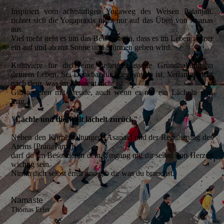
Inspiriert vom achtstufigen Yogaweg des Weisen Patanjali,
richtet sich die Yogapraxis nicht nur auf das Üben von Asanas
aus.
Viel mehr geht es um das Bewusstsein, dass es im Leben immer
ein auf und ab mit Sonne und Stürmen geben wird.
Kultiviere für dich eine heiter gelassene Grundhaltung in
deinem Leben. Sei Dankbar für alles was da ist. Verlange nicht
nach dem, was im Moment nicht ist.
Gib anderen mit Freude, auch wenn es nur ein Lächeln sein
mag.
"Lächle und die Welt lächelt zurück"
Neben den Körperhaltungen [Asanas] und der Regulierung des
Atems [Pranayama],
darf dir im Besonderen dein Umgang mit dir selbst von Herzen
wichtig sein.
Nimm dich selbst ernst und gib dir was du brauchst.
Namaste
Thomas Erler