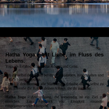
Hatha Yoga - Mit Liebe, im Fluss des
Lebens.
Yoga als Erfahrungsraum für Körper und Geist.
Gib dir selbst den Raum bei dir anzukommen, innezuhalten und
in dich hineinzuspüren.
Lege für den Moment alle Masken ab. Erlaube dir, du selbst zu
sein. Erkenne die Rollen deines Alltags, die du ausfüllst.
Hatha Yoga
- Anstrengung, die notwendig ist ein Ziel zu
erreichen. Ein Ausdruck von Einigkeit einander
entgegengesetzter Energien.