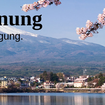
nung
egung.