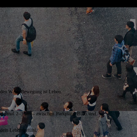
ch den Wald: Bewegung ist Leben.
rade mal 2–3 km – zwischen Parkplatz, Büro und
 dein Lebensgefühl.