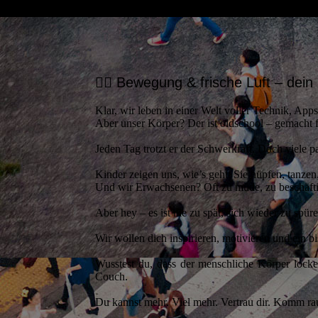
🏃‍♂️ Bewegung & frische Luft – dein
Klar, wir leben in einer Welt voller Technik, Ap
Aber unser Körper? Der ist oldschool – gemacht 
Jeden Tag trotzt er der Schwerkraft. Doch viele p
Kinder zeigen uns, wie’s geht: Sie hüpfen, tanzen,
Und wir Erwachsenen? Oft zu müde, zu beschäfti
Aber hey – es ist nie zu spät, sich wieder zu sp
Wir wollen dich inspirieren, motivieren und ein 
Wusstest du, dass der menschliche Körper lock
Couch.
Du kannst mehr. Viel mehr. Vertrau dir. Komm rau