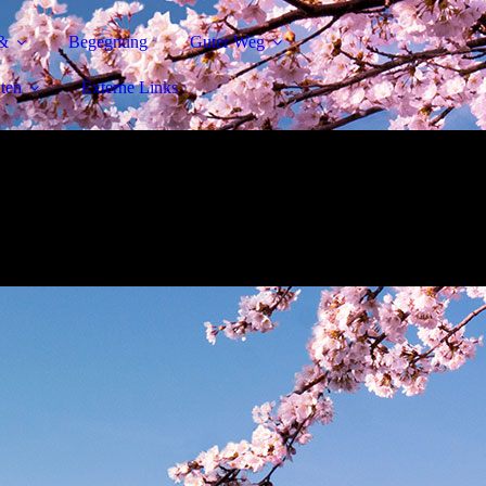
&
Begegnung
Guter Weg
ten
Externe Links