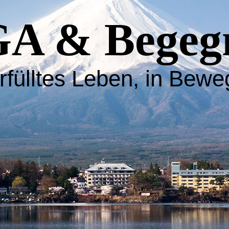
A & Begeg
rfülltes Leben, in Bew