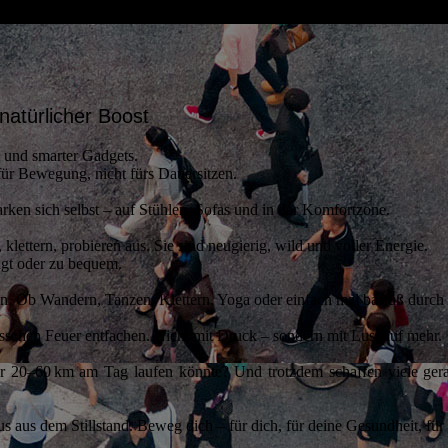
 natürlicher Boost
ps und smarter Gadgets.
für Bewegung, nicht fürs Dauersitzen.
arken sich selbst – auf Stühlen, Sofas und in der Komfortzone.
 klettern, probieren aus. Sie sind neugierig, wild und voller Energie.
gt oder zu bequem.
üren. Ob Wandern, Tanzen, Klettern, Yoga oder einfach mal barfuß dur
bisschen Feuer entfachen. Nicht mit Druck – sondern mit Lust auf mehr.
er 20–60 km am Tag laufen könnte? Und trotzdem schaffen viele ge
s aus dem Stillstand. Beweg dich – für dich, für deine Gesundheit, für