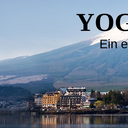
YOG
Ein e